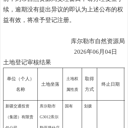
续，逾期没有提出异议的即认为上述公布的权
益有效，将准予登记注册。
库尔勒市自然资源局
20
26
年
06
月
04
日
土地登记审核结果
单位（个人）
取得
土地权
土地
坐
落
终止日期
名称
方式
属性质
新疆交通投资
库尔勒市
国有
划拨
（集团）有限责
G3012库尔
任公司
勒至塔什店