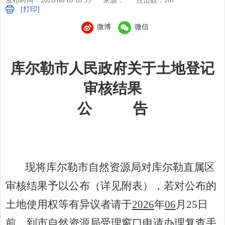
发布时间：2026/06/10 18:33
来源：
点击数：
187
[打印]
微博
微信
库尔勒市人民政府关于土地登记
审核结果
公
告
现将库尔勒市自然资源局对
库尔勒直属区
审核结果予以公布（详见附表），若对公布的
土地使用权等有异议者请于
20
26
年
06
月
25
日
前，到市自然资源局受理窗口申请办理复查手