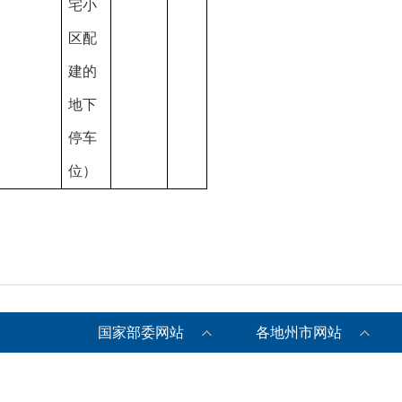
宅小
区配
建的
地下
停车
位）
国家部委网站
各地州市网站