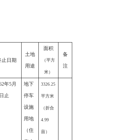
面积
土地
备
终止日期
（平方
用途
注
米）
062年5月
地下
3326.25
8日止
停车
平方米
设施
（折合
用地
4.99
（住
亩）