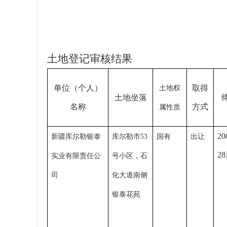
土地登记审核结果
单位（个人）
取得
土地权
土地
坐
落
名称
方式
属性质
2
新疆库尔勒银泰
库尔勒市53
国有
出让
2
实业有限责任公
号小区，石
司
化大道南侧
银泰花苑