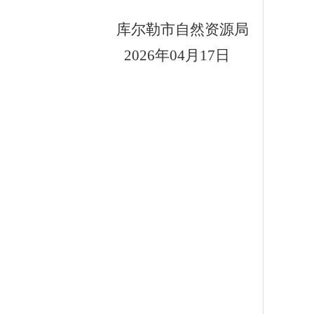
库尔勒市自然资源局
20
26
年
04
月
17
日