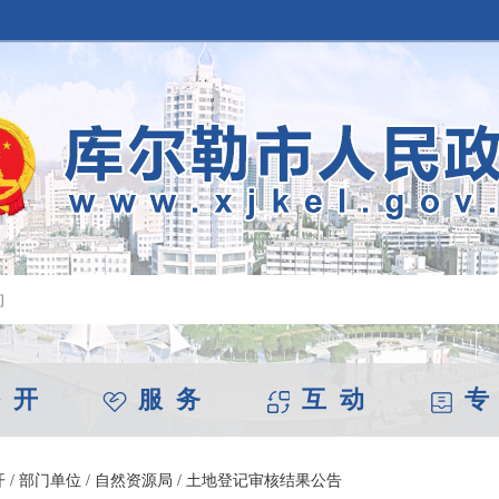
 开
服 务
互 动
专
开
/
部门单位
/
自然资源局
/
土地登记审核结果公告