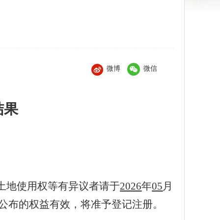
微博
微信
结果
土地使用权等有异议者请于
20
26
年
05
月
公布的权益有效，将准予登记注册。