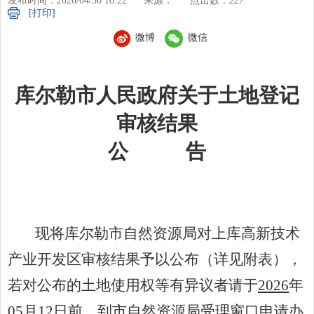
发布时间：2026/04/30 18:22
来源：
点击数：
227
[打印]
微博
微信
库尔勒市人民政府关于土地登记
审核结果
公
告
现将库尔勒市自然资源局对
上库高新技术
产业开发区
审核结果予以公布（详见附表），
若对公布的土地使用权等有异议者请于
20
26
年
05
月
12
日前，到市自然资源局受理窗口申请办