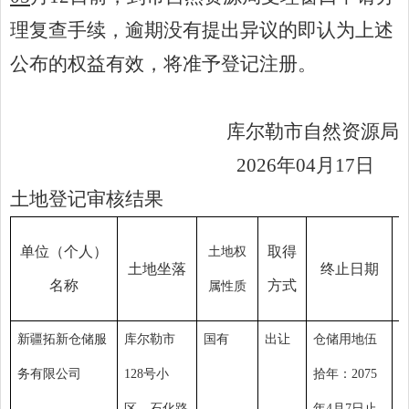
理复查手续，逾期没有提出异议的即认为上述
公布的权益有效，将准予登记注册。
库尔勒市自然资源局
20
26
年
04
月
17
日
土地登记审核结果
单位（个人）
取得
土地权
土地
坐
落
终止日期
名称
方式
属性质
新疆拓新仓储服
库尔勒市
国有
出让
仓储用地伍
务有限公司
128号小
拾年：2075
区，石化路
年4月7日止