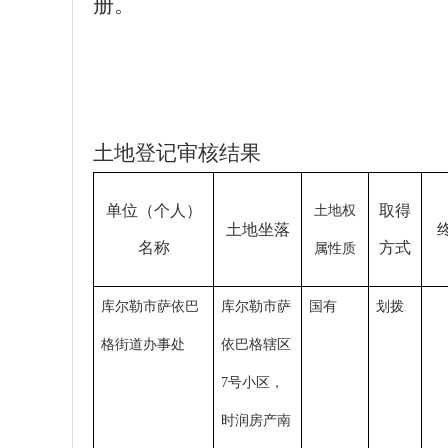
册。
土地登记审核结果
单位（个人）
取得
土地权
土地
坐
落
名称
方式
属性质
库尔勒市萨依巴
库尔勒市萨
国有
划拨
格街道办事处
依巴格辖区
7号小区，
时润房产南