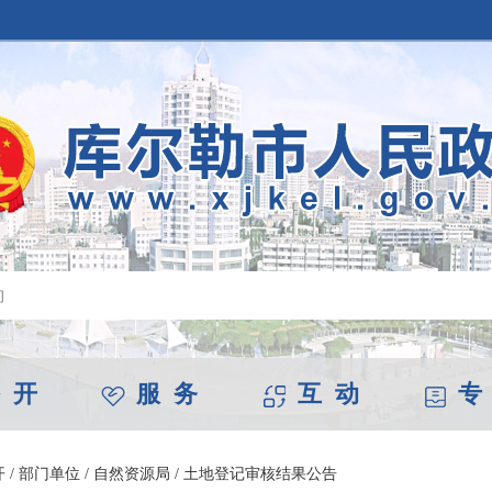
 开
服 务
互 动
专
开
/
部门单位
/
自然资源局
/
土地登记审核结果公告