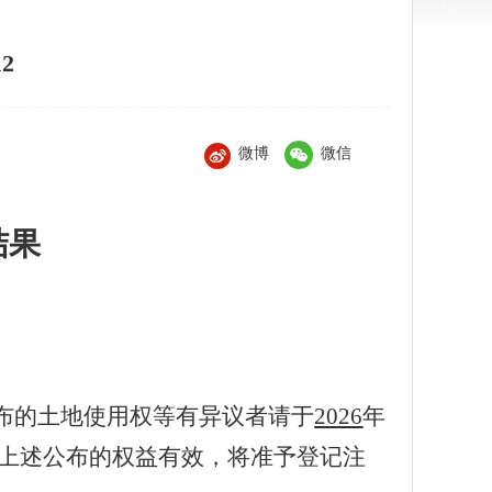
2
微博
微信
结果
布的土地使用权等有异议者请于
20
26
年
上述公布的权益有效，将准予登记注