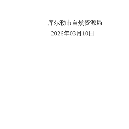
库尔勒市自然资源局
20
26
年
03
月
10
日