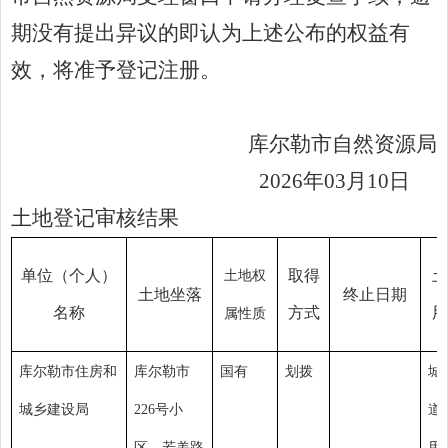
期没有提出异议的即认为上述公布的权益有
效，将准予登记注册。
库尔勒市自然资源局
20
26
年
03
月
10
日
土地登记审核结果
单位（个人）
取得
土
土地权
土地
坐
落
终止日期
名称
方式
用
属性质
库尔勒市住房和
库尔勒市
国有
划拨
城
城乡建设局
226号小
道
区，若羌路
用