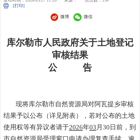
发布时间：2026/03/27 11:26
来源：
点击数：
190
[打印]
微博
微信
库尔勒市人民政府关于土地登记
审核结果
公
告
现将库尔勒市自然资源局对
阿瓦提乡
审核
结果予以公布（详见附表），若对公布的土地
使用权等有异议者请于
20
26
年
03
月
30
日前，到
市自然资源局受理窗口申请办理复查手续，逾