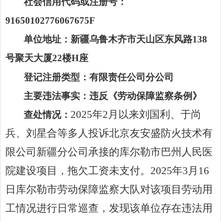
社会信用代码或注册号：
91650102776067675F
单位地址：
新疆乌鲁木齐市天山区东风路
138
号聚天大厦
22
楼
H
座
登记注册类型：
有限责任公司分公司
主要违法事实：违反《
劳动保障监察条例
》
2025
年
2
月以来刘国利、于尚
查处情况：
兵、刘星合等多人投诉北京友安盛防火技术有
限公司新疆分公司承接的库尔勒市巴州人民医
院建设项目，拖欠工资未支付。
2025
年
3
月
16
日库尔勒市劳动保障监察大队对该项目劳动用
工情况进行日常巡查，发现该单位存在违法用