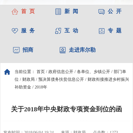
首 页
新 闻
公 开
服 务
互 动
专 题
招商
走进库尔勒
当前位置：
首页
/
政府信息公开
/
各单位、乡镇公开
/
部门单
位
/
财政局
/
预决算债务扶贫信息公开
/
财政衔接推进乡村振兴
补助资金
/
2018年
关于2018年中央财政专项资金到位的函
发布时间：2018/06/04 19:24
来源：财政局
点击数：
1273