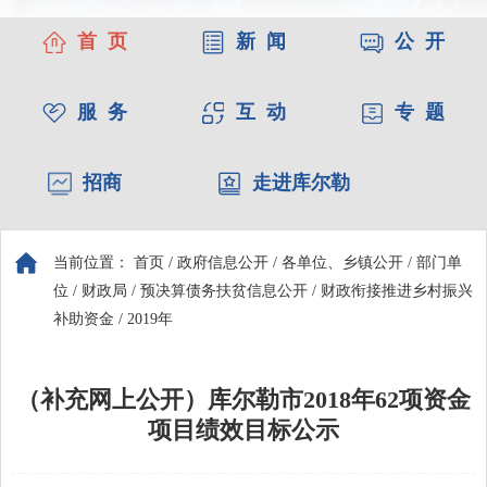
首 页
新 闻
公 开
服 务
互 动
专 题
招商
走进库尔勒
当前位置：
首页
/
政府信息公开
/
各单位、乡镇公开
/
部门单
位
/
财政局
/
预决算债务扶贫信息公开
/
财政衔接推进乡村振兴
补助资金
/
2019年
（补充网上公开）库尔勒市2018年62项资金
项目绩效目标公示