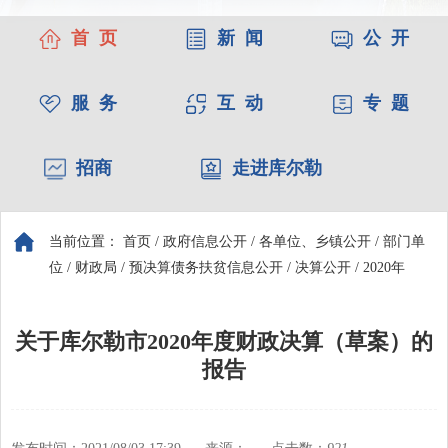
首 页
新 闻
公 开
服 务
互 动
专 题
招商
走进库尔勒
当前位置：
首页
/
政府信息公开
/
各单位、乡镇公开
/
部门单
位
/
财政局
/
预决算债务扶贫信息公开
/
决算公开
/
2020年
关于库尔勒市2020年度财政决算（草案）的
报告