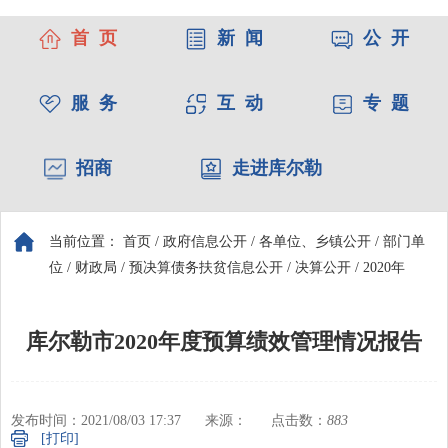
首 页
新 闻
公 开
服 务
互 动
专 题
招商
走进库尔勒
当前位置：
首页
/
政府信息公开
/
各单位、乡镇公开
/
部门单
位
/
财政局
/
预决算债务扶贫信息公开
/
决算公开
/
2020年
库尔勒市2020年度预算绩效管理情况报告
发布时间：2021/08/03 17:37
来源：
点击数：
883
[打印]