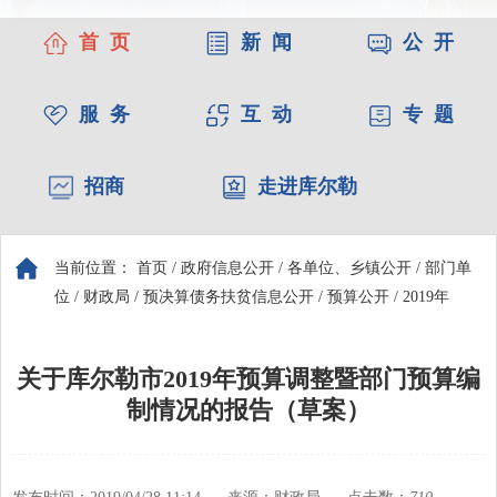
首 页
新 闻
公 开
服 务
互 动
专 题
招商
走进库尔勒
当前位置：
首页
/
政府信息公开
/
各单位、乡镇公开
/
部门单
位
/
财政局
/
预决算债务扶贫信息公开
/
预算公开
/
2019年
关于库尔勒市2019年预算调整暨部门预算编
制情况的报告（草案）