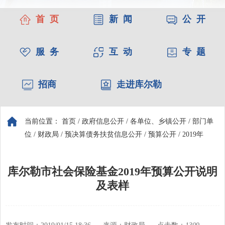
首 页
新 闻
公 开
服 务
互 动
专 题
招商
走进库尔勒
当前位置：
首页
/
政府信息公开
/
各单位、乡镇公开
/
部门单
位
/
财政局
/
预决算债务扶贫信息公开
/
预算公开
/
2019年
库尔勒市社会保险基金2019年预算公开说明
及表样