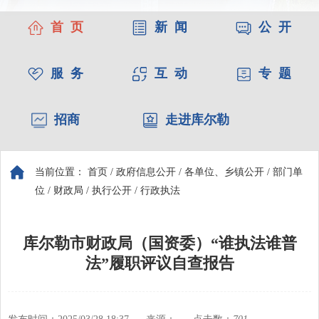
首 页
新 闻
公 开
服 务
互 动
专 题
招商
走进库尔勒
当前位置：
首页
/
政府信息公开
/
各单位、乡镇公开
/
部门单
位
/
财政局
/
执行公开
/
行政执法
库尔勒市财政局（国资委）“谁执法谁普
法”履职评议自查报告