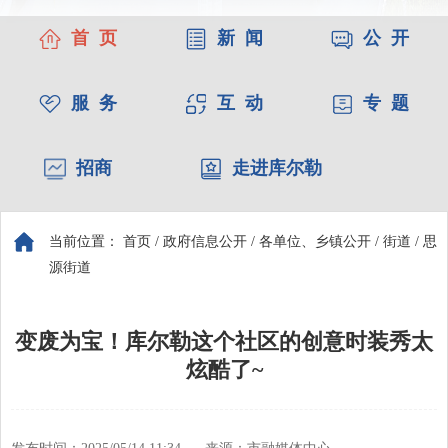
首 页
新 闻
公 开
服 务
互 动
专 题
招商
走进库尔勒
当前位置：
首页
/
政府信息公开
/
各单位、乡镇公开
/
街道
/
思
源街道
变废为宝！库尔勒这个社区的创意时装秀太
炫酷了~