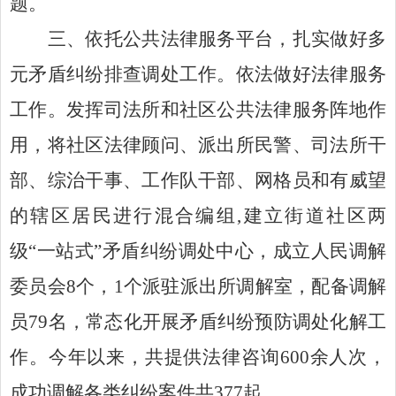
题。
三、依托公共
法律服务平台
，扎实做好多
元矛盾纠纷排查调处工作。
依法做好法律服务
工作。发挥司法所和社区公共法律服务阵地作
用，将社区法律顾问、派出所民警、司法所干
部、综治干事、工作队干部、网格员和有威望
的辖区居民进行混合编组
,
建立街道社区两
级“一站式”矛盾纠纷调处中心，成立人民调解
委员会
8
个，
1
个派驻派出所调解室，配备调解
员
79
名，常态化开展矛盾纠纷预防调处化解工
作。今年以来，共提供法律咨询
600
余人次，
成功调解各类纠纷案件共
377
起。