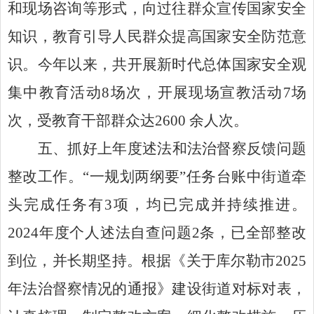
和现场咨询等形式，向过往群众宣传国家安全
知识，教育引导人民群众提高国家安全防范意
识。今年以来，共开展新时代总体国家安全观
集中教育活动
8
场次，开展现场宣教活动
7
场
次，受教育干部群众达
2600
余人次。
五
、
抓好上年度述法和法治督察反馈问题
整改工作。
“
一规划两纲要
”
任务台账中街道牵
头完成任务有
3
项，均已完成并持续推进。
2024
年度个人述法自查问题
2
条，已全部整改
到位，并长期坚持。根据《关于库尔勒市
2025
年法治督察情况的通报》建设街道对标对表，