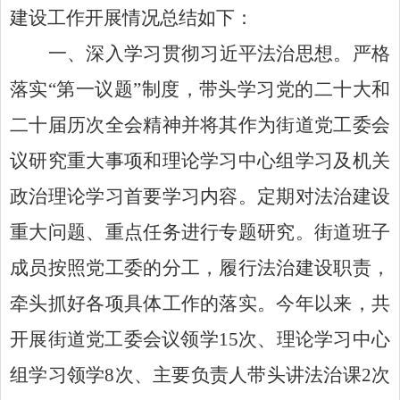
建设工作
开展情况总结
如
下：
一
、
深入学习贯彻习近平法治思想。
严格
落实“第一议题”制度
，带头学习党的二十大和
二十届历次全会精神并将其作为街道党工委会
议研究重大事项
和
理论学习中心组
学习
及
机关
政治理论学习首要学习内容
。
定期对法治建设
重大问题、重点任务进行专题研究。街道班子
成员按照党工委的分工，履行法治建设职责，
牵头抓好各项具体工作的落实。
今年以来，共
开展街道党工委会议领学
15
次、
理论学习中心
组
学习领学
8
次、主要负责人带头讲法治课
2
次