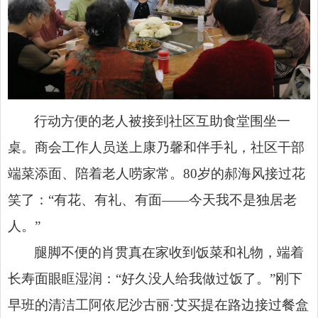
行动方便的老人被接到社区互助食堂围坐一
桌。商会工作人员送上康乃馨和伴手礼，社区干部
端菜添面、陪着老人唠家常。80岁的郝海风接过花
笑了：“有花、有礼、有面——今天我不是独居老
人。”
腿脚不便的肖贯真在家收到饭菜和礼物，端着
长寿面眼眶湿润：“好久没人给我做过饭了。”刚下
早班的清洁工阿依尼沙古丽·艾买提在路边接过餐盒