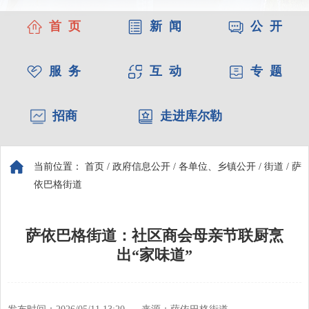
首 页
新 闻
公 开
服 务
互 动
专 题
招商
走进库尔勒
当前位置：
首页
/
政府信息公开
/
各单位、乡镇公开
/
街道
/
萨
依巴格街道
萨依巴格街道：社区商会母亲节联厨烹
出“家味道”