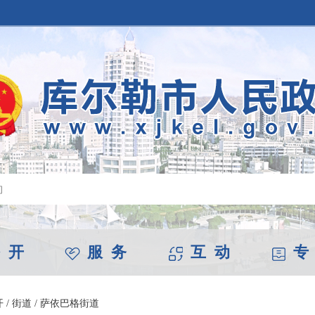
 开
服 务
互 动
专
开
/
街道
/
萨依巴格街道