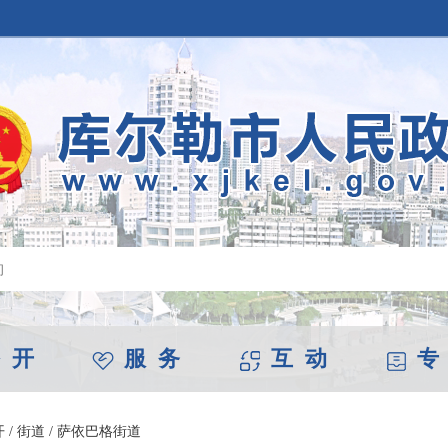
 开
服 务
互 动
专
开
/
街道
/
萨依巴格街道