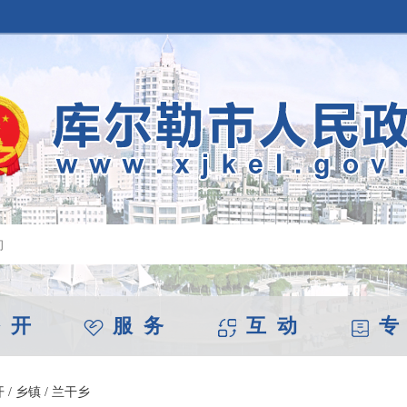
 开
服 务
互 动
专
开
/
乡镇
/
兰干乡