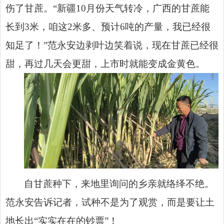
伤了甘蔗。“新疆10月份天气转冷，广西的甘蔗能
长到3米，咱这2米多、预计6吨的产量，我已经很
知足了！”范永安边剥叶边笑着说，现在甘蔗已经很
甜，再过几天会更甜，上市时就能变成金黄色。
自甘蔗种下，来地里询问的乡亲就络绎不绝。
范永安告诉记者，试种不是为了观赏，而是要让土
地长出“实实在在的钞票”！