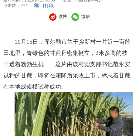
发布时间：2025/10/21 10:30
来源：市融媒体中心
点击数：
763
[打印]
微博
微信
10月15日，库尔勒市兰干乡新村一片近一亩的
田地里，青绿色的甘蔗秆密集挺立，2米多高的枝
干透着勃勃生机——这片由该村党支部书记范永安
试种的甘蔗，即将在霜降后采收上市，标志着甘蔗
在本地成规模试种成功。