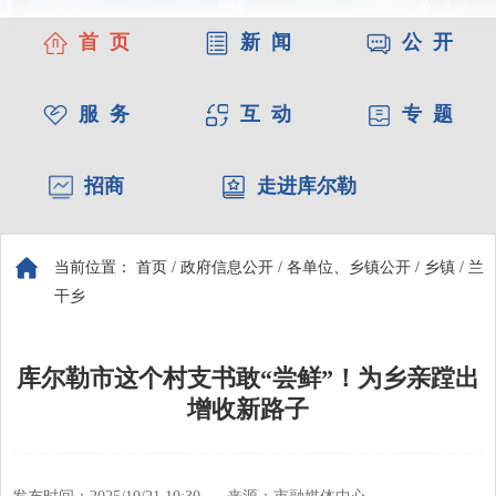
首 页
新 闻
公 开
服 务
互 动
专 题
招商
走进库尔勒
当前位置：
首页
/
政府信息公开
/
各单位、乡镇公开
/
乡镇
/
兰
干乡
库尔勒市这个村支书敢“尝鲜”！为乡亲蹚出
增收新路子