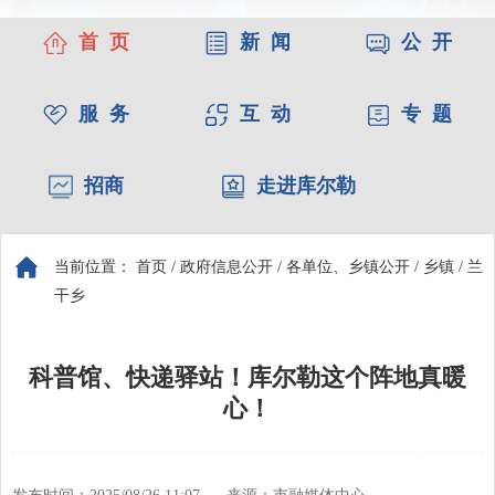
首 页
新 闻
公 开
服 务
互 动
专 题
招商
走进库尔勒
当前位置：
首页
/
政府信息公开
/
各单位、乡镇公开
/
乡镇
/
兰
干乡
科普馆、快递驿站！库尔勒这个阵地真暖
心！