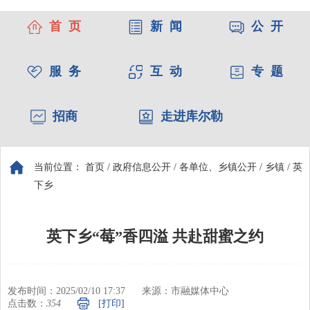
首 页
新 闻
公 开
服 务
互 动
专 题
招商
走进库尔勒
当前位置：
首页
/
政府信息公开
/
各单位、乡镇公开
/
乡镇
/
英
下乡
英下乡“莓”香四溢 共赴甜蜜之约
发布时间：2025/02/10 17:37
来源：市融媒体中心
点击数：
354
[打印]