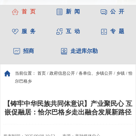
首 页
新 闻
公 开
服 务
互 动
专 题
招商
走进库尔勒
当前位置：
首页
/
政府信息公开
/
各单位、乡镇公开
/
乡镇
/
恰
尔巴格乡
【铸牢中华民族共同体意识】产业聚民心 互
嵌促融居：恰尔巴格乡走出融合发展新路径