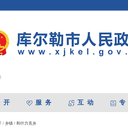
 开
服 务
互 动
专
开
/
乡镇
/
和什力克乡