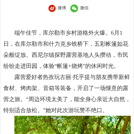
微博
微信
端午佳节，库尔勒市乡村游格外火爆。6月1
日，在库尔勒市和什力克乡铁桥下，五彩帐篷如花
朵般绽放。西尼尔镇探野露营基地人头攒动，市民
纷纷走进田园，体验“帐篷+烧烤”的休闲时光。
露营爱好者热孜玩古丽·托乎提与朋友携带新鲜
食材、烤肉架、音箱等装备，开启了一场惬意的露
营之旅。“周边环境太美了，能全身心亲近大自然，
特别适合放松。”她对此次游玩赞不绝口。