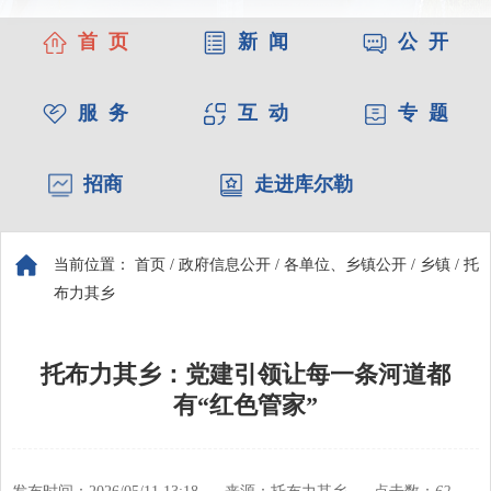
首 页
新 闻
公 开
服 务
互 动
专 题
招商
走进库尔勒
当前位置：
首页
/
政府信息公开
/
各单位、乡镇公开
/
乡镇
/
托
布力其乡
托布力其乡：党建引领让每一条河道都
有“红色管家”