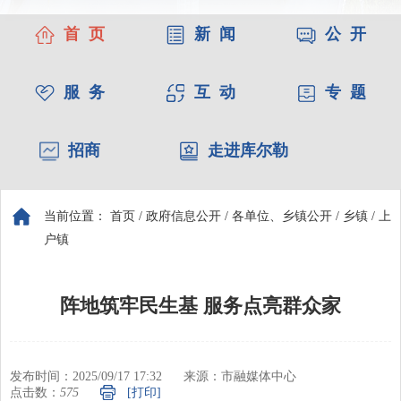
首 页
新 闻
公 开
服 务
互 动
专 题
招商
走进库尔勒
当前位置：
首页
/
政府信息公开
/
各单位、乡镇公开
/
乡镇
/
上
户镇
阵地筑牢民生基 服务点亮群众家
发布时间：2025/09/17 17:32
来源：市融媒体中心
点击数：
575
[打印]