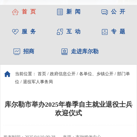
首 页
新 闻
公 开
服 务
互 动
专 题
招商
走进库尔勒
当前位置：
首页
/
政府信息公开
/
各单位、乡镇公开
/
部门单
位
/
退役军人事务局
库尔勒市​举办2025年春季自主就业退役士兵
欢迎仪式