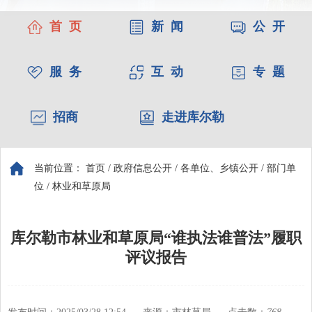
首 页
新 闻
公 开
服 务
互 动
专 题
招商
走进库尔勒
当前位置：
首页
/
政府信息公开
/
各单位、乡镇公开
/
部门单
位
/
林业和草原局
库尔勒市林业和草原局“谁执法谁普法”履职
评议报告