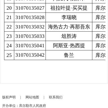
2
0
31070135027
祖拉叶提
·买买提
库尔
2
1
31070135028
李瑞晓
库尔
2
2
31070135032
海热古力
·再那吾东
库尔
2
3
31070135033
俎胜涛
库尔
2
4
31070135041
阿斯亚
·热西提
库尔
31070135042
25
鲁兰
库尔
版权声明
|
网站地图
|
联系我们
开办单位：库尔勒市人民政府