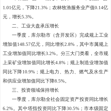
1.01
亿元，下降
21.3%
；农林牧渔服务业产值
0.14
亿
元，增长
5.3%
。
二、工业大盘承压增长
一季度，
库尔勒市（含开发区）完成规上工业
增加值
148.57
亿元，同比增长
2.8%
，其中市属规上
工业增加值同比增长
3.2%
。
分三大门类看
，全市规
上采矿业增加值同比增长
4.8%
；
规上制造业增加值
同比下降
10.9%
；
规上电力、热力、燃气及水生产
和供应业增加值同比下降
8.5%
。
三、投资领域保持增长
一季度，
库尔勒全社会固定资产投资同比
增长
6.2
%
。
其中塔指投资同比
下降
30.5
%
；
市本级固定