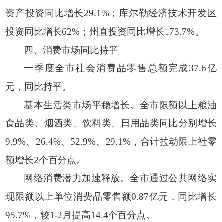
资产投资同比
增长
29.1
%
；库尔勒经济技术开发区
投资同比
增长
62
%
；州直投资同比
增长
173.7
%
。
四、消费市场同比持平
一季度全市社会消费品零售总额完成
37.6
亿
元，同比持平。
基本生活类市场平稳增长。全市限额以上粮油
食品类、烟酒类、饮料类、日用品类同比分别增长
9.9%
、
26.4%
、
52.9%
、
29.1%
，合计拉动限上社零
额增长
2
个百分点。
网络消费潜力加速释放。全市通过公共网络实
现限额以上单位消费品零售额
0.87
亿元，同比增长
95.7%
，较
1-2
月提高
14.4
个百分点。