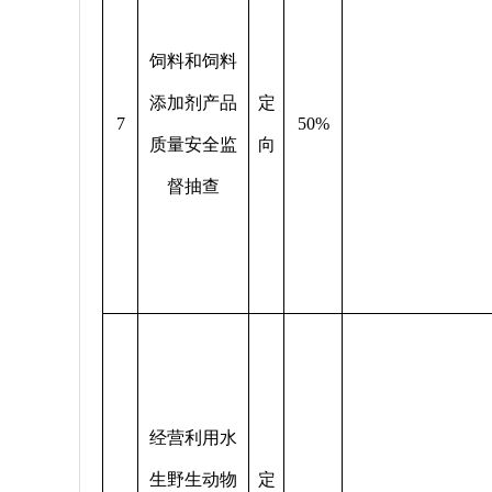
饲料和饲料
添加剂产品
定
7
50%
质量安全监
向
督抽查
经营利用水
生野生动物
定