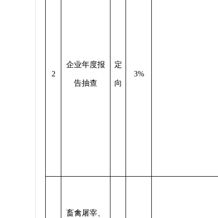
企业年度报
定
2
3%
告抽查
向
畜禽屠宰、