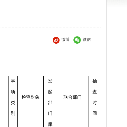
微博
微信
事
发
抽
项
起
查
检查对象
联合部门
类
部
时
别
门
间
库