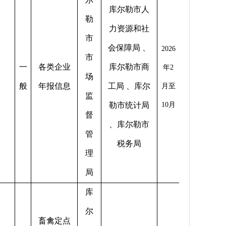
库尔勒市人
勒
力资源和社
市
会保障局 、
2026
市
一
各类企业
库尔勒市商
年2
场
般
年报信息
工局 、库尔
月至
监
勒市统计局
10月
督
、库尔勒市
管
税务局
理
局
库
尔
畜禽定点