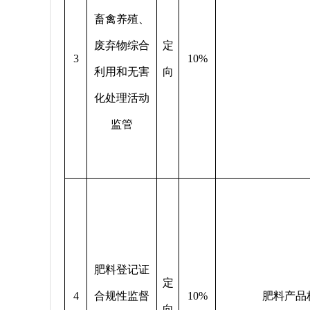
畜禽养殖、
废弃物综合
定
3
10%
利用和无害
向
化处理活动
监管
肥料登记证
定
4
合规性监督
10%
肥料产品
向