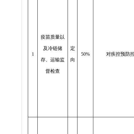
疫苗质量以
及冷链储
定
1
50%
对疾控预防
存、运输监
向
督检查