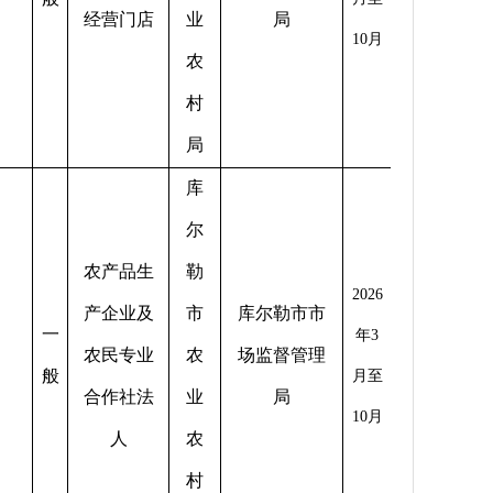
经营门店
业
局
10
月
农
村
局
库
尔
农产品生
勒
2026
产企业及
市
库尔勒市市
一
年
3
农民专业
农
场监督管理
般
月至
合作社法
业
局
10
月
人
农
村