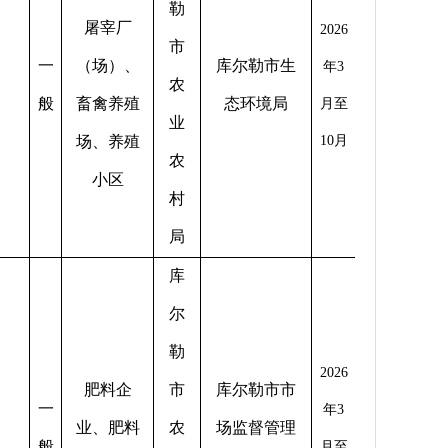
勒
屠宰厂
2026
市
一
（场）、
库尔勒市生
年
3
农
般
畜禽养殖
态环境局
月至
业
场、养殖
10
月
农
小区
村
局
库
尔
勒
2026
肥料企
市
库尔勒市市
一
年
3
业、肥料
农
场监督管理
般
月至