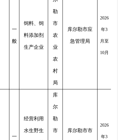
勒
2026
饲料、饲
市
一
库尔勒市应
年
3
料添加剂
农
般
急管理局
月至
生产企业
业
10
月
农
村
局
库
尔
经营利用
勒
2026
水生野生
市
库尔勒市市
一
年
3