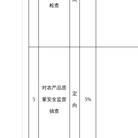
检查
对农产品质
定
5
量安全监督
5%
向
抽查