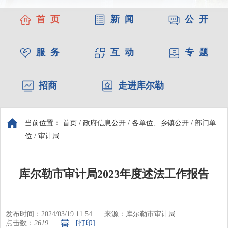
首 页
新 闻
公 开
服 务
互 动
专 题
招商
走进库尔勒
当前位置：
首页
/
政府信息公开
/
各单位、乡镇公开
/
部门单
位
/
审计局
库尔勒市审计局2023年度述法工作报告
发布时间：2024/03/19 11:54
来源：库尔勒市审计局
点击数：
2619
[打印]