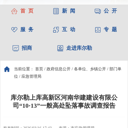
首 页
新 闻
公 开
服 务
互 动
专 题
招商
走进库尔勒
当前位置：
首页
/
政府信息公开
/
各单位、乡镇公开
/
部门单
位
/
应急管理局
库尔勒上库高新区河南华建建设有限公
司“10·13”一般高处坠落事故调查报告