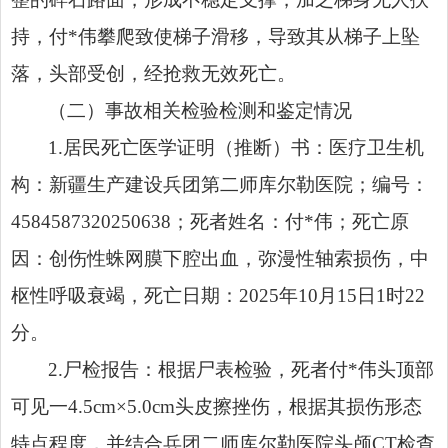
持，付*伟攀爬致使梯子滑移，导致其从梯子上坠
落，头部受创，经抢救无效死亡。
（二）事故相关检验检测和鉴定情况
1.居民死亡医学证明（推断）书：医疗卫生机
构：新疆生产建设兵团第二师库尔勒医院；编号：
4584587320250638；死者姓名：付*伟；死亡原
因：创伤性蛛网膜下腔出血，弥漫性轴索损伤，中
枢性呼吸衰竭，死亡日期：2025年10月15日1时22
分。
2.尸检报告：根据尸表检验，死者付*伟头顶部
可见一4.5cm×5.0cm头皮擦挫伤，根据其损伤形态
特点程度，并结合兵团二师库尔勒医院头颅CT检查