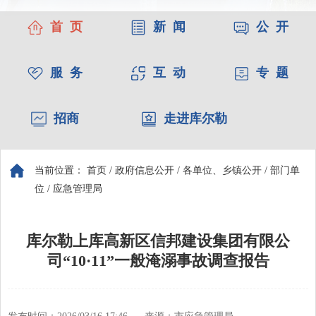
首 页
新 闻
公 开
服 务
互 动
专 题
招商
走进库尔勒
当前位置：
首页
/
政府信息公开
/
各单位、乡镇公开
/
部门单
位
/
应急管理局
库尔勒上库高新区信邦建设集团有限公
司“10·11”一般淹溺事故调查报告