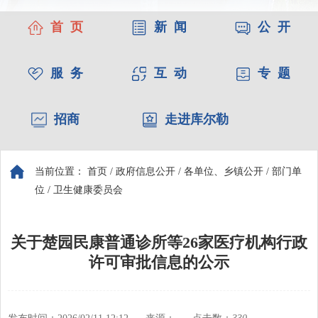
首 页
新 闻
公 开
服 务
互 动
专 题
招商
走进库尔勒
当前位置：
首页
/
政府信息公开
/
各单位、乡镇公开
/
部门单
位
/
卫生健康委员会
关于楚园民康普通诊所等26家医疗机构行政
许可审批信息的公示