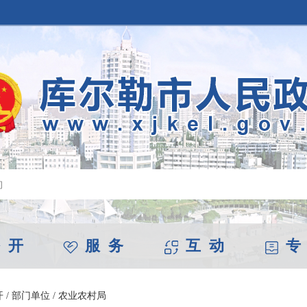
 开
服 务
互 动
专
开
/
部门单位
/
农业农村局