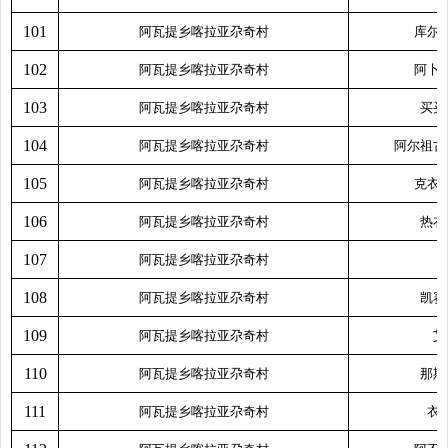
101
阿瓦提乡喀拉亚尕奇村
库尔
102
阿瓦提乡喀拉亚尕奇村
阿卜
103
阿瓦提乡喀拉亚尕奇村
买买
104
阿瓦提乡喀拉亚尕奇村
阿尔祖古
105
阿瓦提乡喀拉亚尕奇村
克衣
106
阿瓦提乡喀拉亚尕奇村
热衣
107
阿瓦提乡喀拉亚尕奇村
108
阿瓦提乡喀拉亚尕奇村
凯赛
109
阿瓦提乡喀拉亚尕奇村
艾
110
阿瓦提乡喀拉亚尕奇村
那斯
111
阿瓦提乡喀拉亚尕奇村
衣