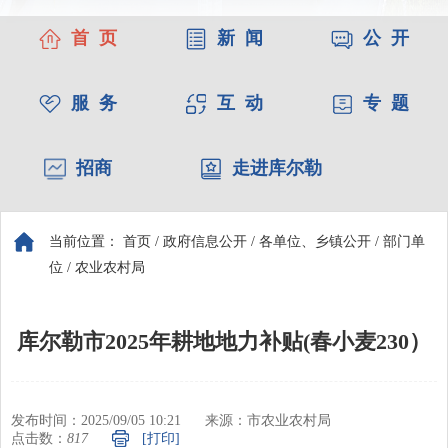
首 页
新 闻
公 开
服 务
互 动
专 题
招商
走进库尔勒
当前位置：
首页
/
政府信息公开
/
各单位、乡镇公开
/
部门单
位
/
农业农村局
库尔勒市2025年耕地地力补贴(春小麦230）
发布时间：2025/09/05 10:21
来源：市农业农村局
点击数：
817
[打印]