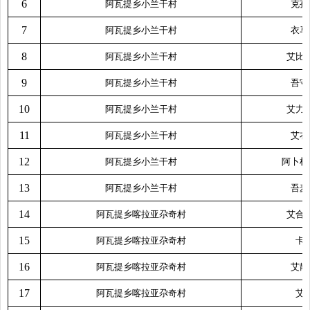
6
阿瓦提乡小兰干村
克孜
7
阿瓦提乡小兰干村
衣马
8
阿瓦提乡小兰干村
艾比
9
阿瓦提乡小兰干村
吾守
10
阿瓦提乡小兰干村
艾力
11
阿瓦提乡小兰干村
艾衣
12
阿瓦提乡小兰干村
阿卜杜
13
阿瓦提乡小兰干村
吾麦
14
阿瓦提乡喀拉亚尕奇村
艾合
15
阿瓦提乡喀拉亚尕奇村
卡
16
阿瓦提乡喀拉亚尕奇村
艾散
17
阿瓦提乡喀拉亚尕奇村
艾