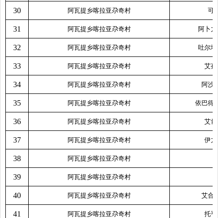
30
阿瓦提乡喀拉亚尕奇村
可
31
阿瓦提乡喀拉亚尕奇村
阿卜力
32
阿瓦提乡喀拉亚尕奇村
吐尔地
33
阿瓦提乡喀拉亚尕奇村
艾孜
34
阿瓦提乡喀拉亚尕奇村
阿沙
35
阿瓦提乡喀拉亚尕奇村
依巴得
36
阿瓦提乡喀拉亚尕奇村
艾肯
37
阿瓦提乡喀拉亚尕奇村
伊力
38
阿瓦提乡喀拉亚尕奇村
39
阿瓦提乡喀拉亚尕奇村
40
阿瓦提乡喀拉亚尕奇村
艾合
41
阿瓦提乡喀拉亚尕奇村
托乎