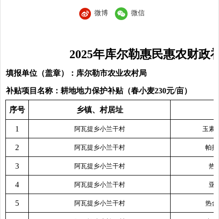
微博
微信
2025年库尔勒惠民惠农财
填报单位（盖章）：库尔勒市农业农村局
补贴项目名称：耕地地力保护补贴（春小麦230元/亩）
序号
乡镇、村居址
1
阿瓦提乡小兰干村
玉素
2
阿瓦提乡小兰干村
帕拉
3
阿瓦提乡小兰干村
热
4
阿瓦提乡小兰干村
亚
5
阿瓦提乡小兰干村
热合