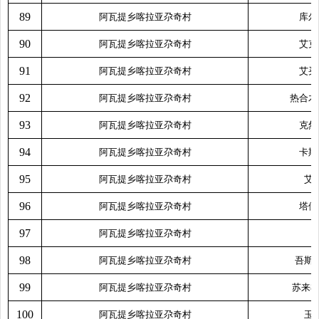
89
阿瓦提乡喀拉亚尕奇村
库尔
90
阿瓦提乡喀拉亚尕奇村
艾克
91
阿瓦提乡喀拉亚尕奇村
艾买
92
阿瓦提乡喀拉亚尕奇村
热合木
93
阿瓦提乡喀拉亚尕奇村
克然
94
阿瓦提乡喀拉亚尕奇村
卡斯
95
阿瓦提乡喀拉亚尕奇村
艾
96
阿瓦提乡喀拉亚尕奇村
塔伊
97
阿瓦提乡喀拉亚尕奇村
98
阿瓦提乡喀拉亚尕奇村
吾斯
99
阿瓦提乡喀拉亚尕奇村
苏来衣
100
阿瓦提乡喀拉亚尕奇村
玉