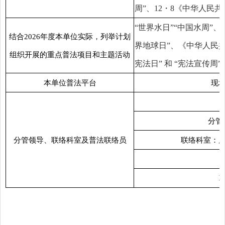
周”、12・8《中华人民共
“世界水日”“中国水周”
结合2026年度本单位实际，列举计划
界地球日”、《中华人民共
组织开展的重点普法项目和主题活动
宪法日” 和 “宪法宣传
本单位普法平台
现
分管领
分管领导、联络科室及普法联络员
联络科室：
联