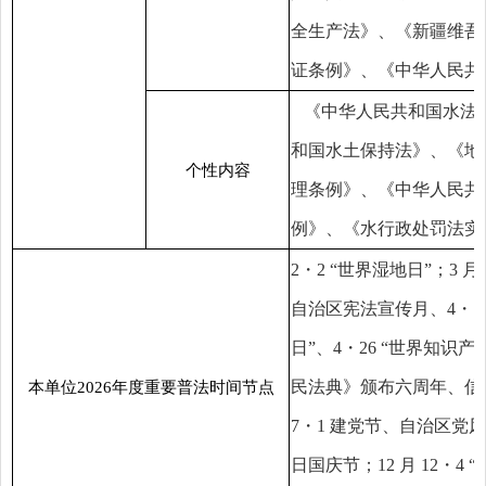
全生产法》、《新疆维吾
证条例》、《中华人民共
《中华人民共和国水法
和国水土保持法》、《地
个性内容
理条例》、《中华人民共
例》、《水行政处罚法实
2・2 “世界湿地日”；3 月 
自治区宪法宣传月、4・15
日”、4・26 “世界知识
民法典》颁布六周年、信访条
本单位2026年度重要普法时间节点
7・1 建党节、自治区党风廉
日国庆节；12 月 12・4