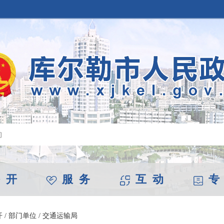
 开
服 务
互 动
专
开
/
部门单位
/
交通运输局