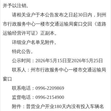
并予以注销。
请相关业户于本公告发布之日起
30
日内，到州
市行政服务中心
一
楼市交通运输局窗口交回《道路
运输经营许可证》正副本。
详细业户名单见附件。
特此公告。
公示时间：
202
6
年
5
月
15
日至
202
6
年
5
月
25
日
联系人：州市行政服务中心
一
楼市交通运输局
窗口
联系电话：
0996-2209869
监督电话：
0996-2154900
附件：普货业户开业
180
天内没有投入车辆名