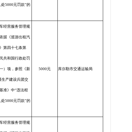
处
,
处
5000
元罚款
”
的
车经营服务管理规
依据《巡游出租汽
》第四十七条第
民共和国行政处罚
一）项，参照《新
5000
元
库尔勒市交通运输局
疆生产建设兵团交
基准》中
“
违法程
处
,
处
5000
元罚款
”
的
车经营服务管理规