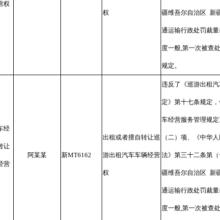
营权
权
疆维吾尔自治区
新
通运输行政处罚裁量
度一般
,
第一次被查
规定。
违反了《巡游出租汽
定》第十七条规定，
车经营服务管理规定
车经
出租或者擅自转让巡
（二）项、《中华人
转让
阿某某
新
MT6162
游出租汽车车辆经营
法》第三十二条第（
经营
权
疆维吾尔自治区
新
通运输行政处罚裁量
度一般
,
第一次被查