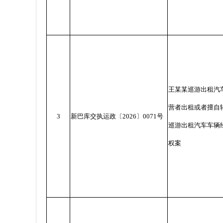
王某某巡游出租汽
营者出租或者擅自
3
新巴库交执运政〔
2026
〕
0071
号
巡游出租汽车车辆
权案