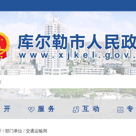
 开
服 务
互 动
专
开
/
部门单位
/
交通运输局