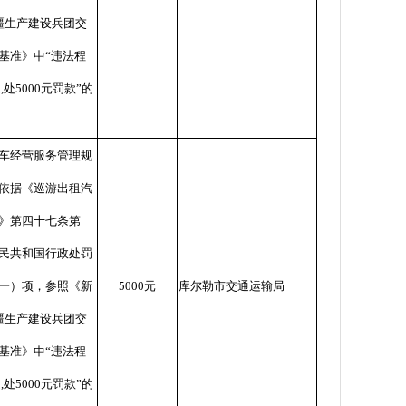
疆生产建设兵团交
基准》中
“
违法程
处
,
处
5000
元罚款
”
的
车经营服务管理规
依据《巡游出租汽
》第四十七条第
民共和国行政处罚
一）项，参照《新
5000
元
库尔勒市交通运输局
疆生产建设兵团交
基准》中
“
违法程
处
,
处
5000
元罚款
”
的