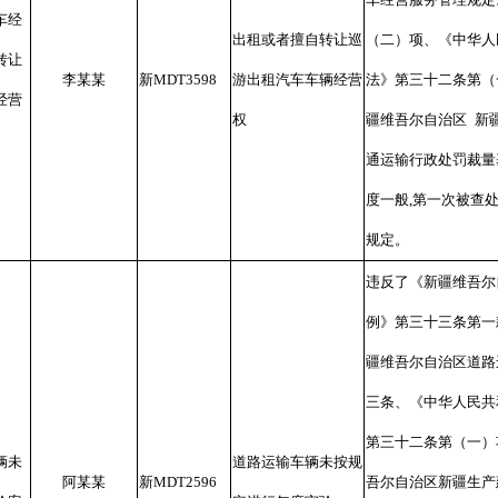
车经
出租或者擅自转让巡
（二）项、《中华人
转让
李某某
新
MDT3598
游出租汽车车辆经营
法》第三十二条第（
经营
权
疆维吾尔自治区
新
通运输行政处罚裁量
度一般
,
第一次被查
规定。
违反了《新疆维吾尔
例》第三十三条第一
疆维吾尔自治区道路
三条、《中华人民共
第三十二条第（一）
辆未
道路运输车辆未按规
阿某某
新
MDT2596
吾尔自治区新疆生产