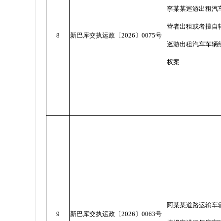
李某某巡游出租汽
营者出租或者擅自
8
新巴库交执运政〔
2026
〕
0075
号
巡游出租汽车车辆
权案
阿某某道路运输车
9
新巴库交执运政〔
2026
〕
0063
号