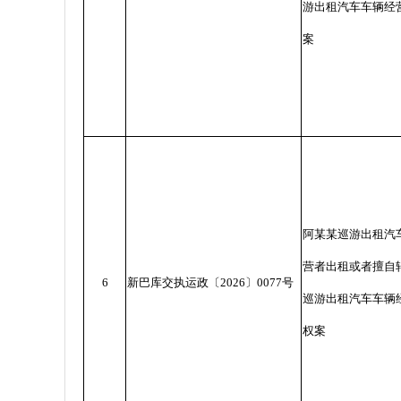
游出租汽车车辆经
案
阿某某巡游出租汽
营者出租或者擅自
6
新巴库交执运政〔
2026
〕
0077
号
巡游出租汽车车辆
权案