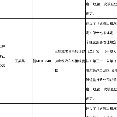
度一般
,
第一次被查
规定。
违反了《巡游出租汽
定》第十七条规定，
车经营服务管理规定
车经
出租或者擅自转让巡
（二）项、《中华人
转让
王某某
新
MDT3840
游出租汽车车辆经营
法》第三十二条第（
经营
权
疆维吾尔自治区
新
通运输行政处罚裁量
度一般
,
第一次被查
规定。
违反了《巡游出租汽