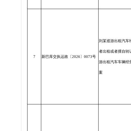
刘某巡游出租汽车
者出租或者擅自转
7
新巴库交执运政〔
2026
〕
0073
号
游出租汽车车辆经
案