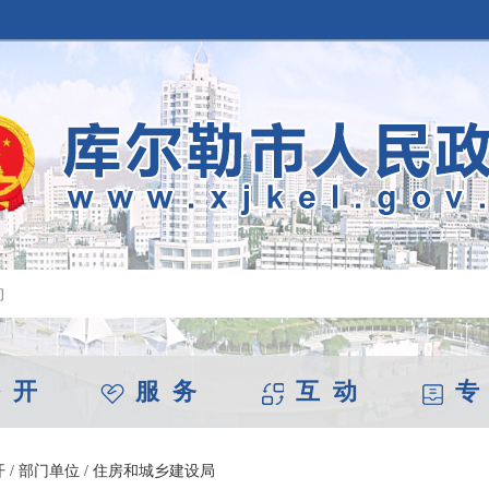
 开
服 务
互 动
专
开
/
部门单位
/
住房和城乡建设局