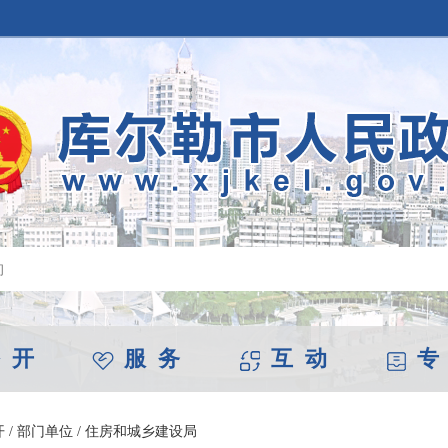
 开
服 务
互 动
专
开
/
部门单位
/
住房和城乡建设局