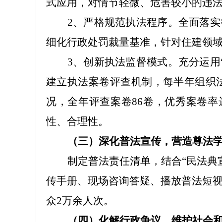
式应用，对情节轻微、危害较小的违
2、
严格规范执法程序
。
全面落实
细化行政处罚裁量基准，针对住建领
3、
创新执法监督模式
。
充分运用
建立执法案卷评查机制，每
半年
组织
况，全年评查案卷
86卷，优秀案卷率
性、合理性。
（三）
深化普法宣传，营造尊法
制定普法责任清单，结合
“民法典
传手册、现场咨询答疑、播放普法短
众2万余人次。
（
四
）
化解行政争议，维护社会