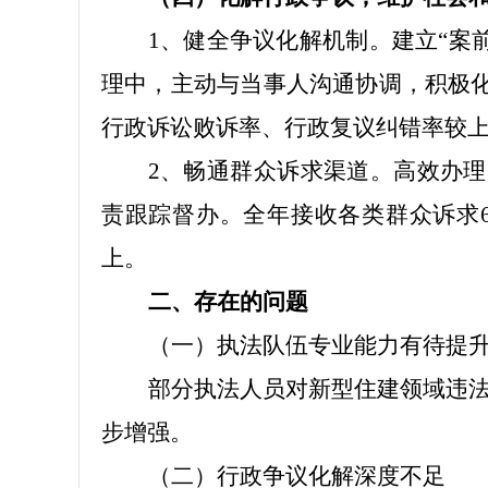
1、
健全争议化解机制
。
建立
“案
理中，主动与当事人沟通协调，积极
行政诉讼败诉率、行政复议纠错率较
2、
畅通群众诉求渠道
。
高效办理
责跟踪督办。全年接收各类群众诉求
上。
二
、存在的问题
（一）执法队伍专业能力有待提
部分执法人员对新型住建领域违
步增强。
（二）行政争议化解深度不足