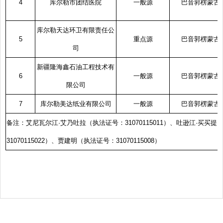
4
库尔勒市团结医院
一般源
巴音郭楞蒙古
库尔勒天达环卫有限责任公
5
重点源
巴音郭楞蒙古
司
新疆隆海鑫石油工程技术有
6
一般源
巴音郭楞蒙古
限公司
7
库尔勒美达纸业有限公司
一般源
巴音郭楞蒙古
备注：艾尼瓦尔江
·
艾乃吐拉（执法证号：
31070115011
）、吐逊江
·
买买提
31070115022
）、贾建明（执法证号：
31070115008
）