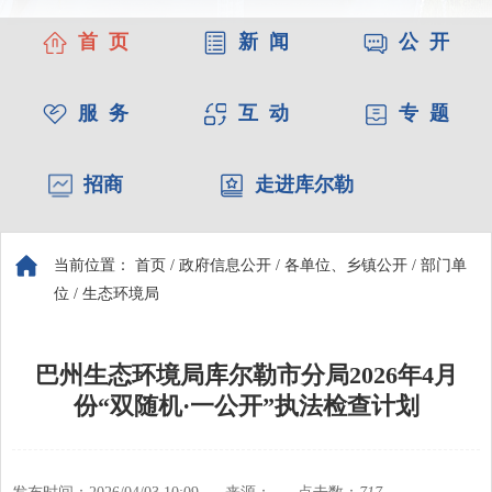
首 页
新 闻
公 开
服 务
互 动
专 题
招商
走进库尔勒
当前位置：
首页
/
政府信息公开
/
各单位、乡镇公开
/
部门单
位
/
生态环境局
巴州生态环境局库尔勒市分局2026年4月
份“双随机·一公开”执法检查计划