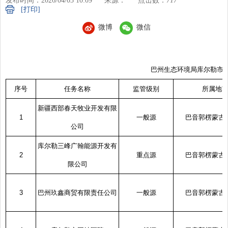
发布时间：2026/04/03 10:09
来源：
点击数：
717
[打印]
微博
微信
巴州生态环境局库尔勒市分局
序号
任务名称
监管级别
所属地
新疆西部春天牧业开发有限
1
一般源
巴音郭楞蒙古
公司
库尔勒三峰广翰能源开发有
2
重点源
巴音郭楞蒙古
限公司
3
巴州玖鑫商贸有限责任公司
一般源
巴音郭楞蒙古