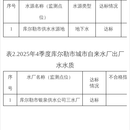
序号
水源名称（监测点
水源类型
达标情况
位）
1
库尔勒市供水水源地
地下水
达标
表
2.
2025年
4
季度库尔勒市城市自来水厂出厂
水水质
序
水厂名称（监测点位）
不合格指
达标
情况
号
1
库尔勒市银泉供水公司三水厂
达标