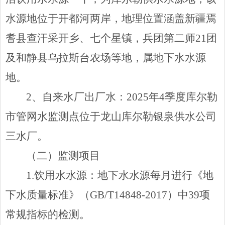
水源地位于开都河两岸，地理位置涵盖新疆焉
耆县查汗采开乡、七个星镇，兵团第二师
21
团
及和静县乌拉斯台农场等地，属地下水水源
地。
2
、自来水厂出厂水
：
2025
年
4
季度库尔勒
市管网水监测点位于龙山库尔勒银泉供水公司
三水厂。
（二）监测项目
1.
饮用水水源
：
地下水水源每月进行《地
下水质量标准》（
GB/T14848-2017
）中
39
项
常规指标的检测。