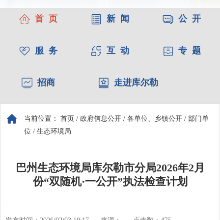
首 页
新 闻
公 开
服 务
互 动
专 题
招商
走进库尔勒
当前位置：
首页
/
政府信息公开
/
各单位、乡镇公开
/
部门单
位
/
生态环境局
巴州生态环境局库尔勒市分局2026年2月
份“双随机·一公开”执法检查计划