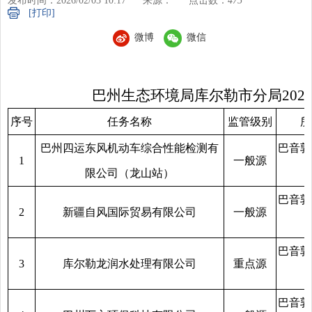
发布时间：2026/02/03 10:17
来源：
点击数：
475
[打印]
微博
微信
巴州生态环境局库尔勒市分局2026
序号
任务名称
监管级别
所
巴州四运东风机动车综合性能检测有
巴音郭
1
一般源
限公司（龙山站）
巴音郭
2
新疆自风国际贸易有限公司
一般源
巴音郭
3
库尔勒龙润水处理有限公司
重点源
巴音郭