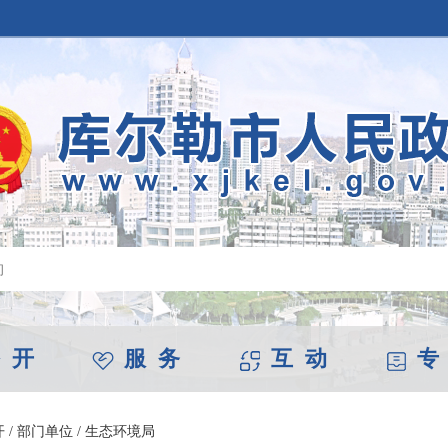
 开
服 务
互 动
专
开
/
部门单位
/
生态环境局