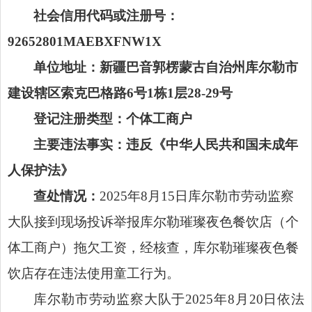
社会信用代码或注册号：
92652801MAEBXFNW1X
单位地址：新疆巴音郭楞蒙古自治州库尔勒市
建设辖区索克巴格路
6
号
1
栋
1
层
28-29
号
登记注册类型：
个体工商户
主要违法事实：违反《
中华人民共和国未成年
人保护法
》
查处情况：
2025
年
8
月
15
日
库尔勒市劳动监察
大队
接到现场投诉举报库尔勒璀璨夜色餐饮店（个
体工商户）拖欠工资，经核查，库尔勒璀璨夜色餐
饮店存在违法使用童工行为。
库尔勒市劳动监察大队于
2025
年
8
月
20
日依法