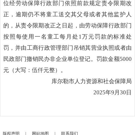
位经劳动保障行政部门依照前款规定责令限期改
正，逾期仍不将童工送交其父母或者其他监护人
的，从责令限期改正之日起，由劳动保障行政部门
按照每使用一名童工每月处
1
万元罚款的标准处
罚，并由工商行政管理部门吊销其营业执照或者由
民政部门撤销民办非企业单位登记。
罚款金额
500
0
元（大写：
伍仟
元整）。
库尔勒市人力资源和社会保障局
2025
年
9
月30
日
版权声明
|
网站地图
|
联系我们