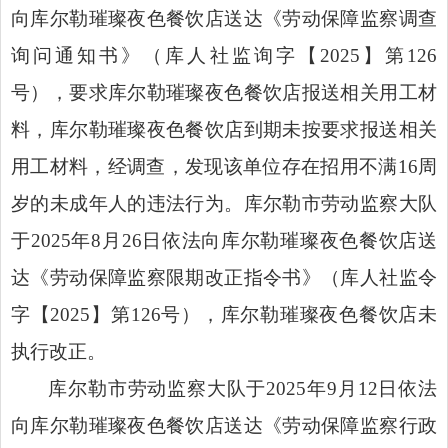
向库尔勒璀璨夜色餐饮店送达《劳动保障监察调查
询问通知书》（库人社监询字【
2025
】第
126
号），要求库尔勒璀璨夜色餐饮店报送相关用工材
料，库尔勒璀璨夜色餐饮店到期未按要求报送相关
用工材料，经调查，发现该单位存在招用不满
16
周
岁的未成年人的违法行为。库尔勒市劳动监察大队
于
2025
年
8
月
26
日依法向库尔勒璀璨夜色餐饮店送
达《劳动保障监察限期改正指令书》（库人社监令
字【
2025
】第
126
号），库尔勒璀璨夜色餐饮店
未
执行改正。
库尔勒市劳动监察大队于
202
5
年
9
月
12
日
依法
向库尔勒璀璨夜色餐饮店送达《劳动保障监察行政