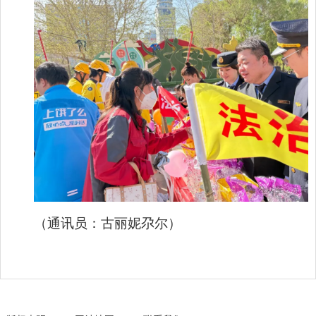
（通讯员：古丽妮尕尔）