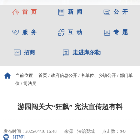
首 页
新 闻
公 开
服 务
互 动
专 题
招商
走进库尔勒
当前位置：
首页
/
政府信息公开
/
各单位、乡镇公开
/
部门单
位
/
司法局
游园闯关大“狂飙” 宪法宣传超有料
发布时间：2025/04/16 16:48
来源：法治梨城
点击数：
847
[打印]